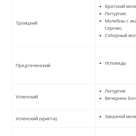
Братский мол
Литургия;
Молебны с ак
Троицкий
Сергию;
Соборный мо
Исповедь
Предтеченский
Литургия
Успенский
Вечернее бог
Заказной мол
Успенский (крипта)