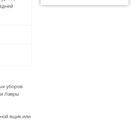
оздней
ых уборов.
ии Лавры
чной ящик или