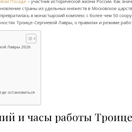
евом Посаде
– участник исторической жизни России. Как зна
ановление страны из удельных княжеств в Московское царст
т превратилась в монастырский комплекс с более чем 50 соо
ьностях Троице-Сергиевой Лавры, о правилах и режиме рабо
вой Лавры 2026
е
где остановиться
ний и часы работы Троице