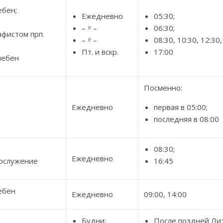
ебен;
Ежедневно
05:30;
–〃–
06:30;
афистом прп.
–〃–
08:30, 10:30, 12:30,
Пт. и вскр.
17:00
лебен
Посменно:
Ежедневно
первая в 05:00;
последняя в 08:00
08:30;
Ежедневно
ослужение
16:45
ебен
Ежедневно
09:00, 14:00
Будни;
После поздней Лит