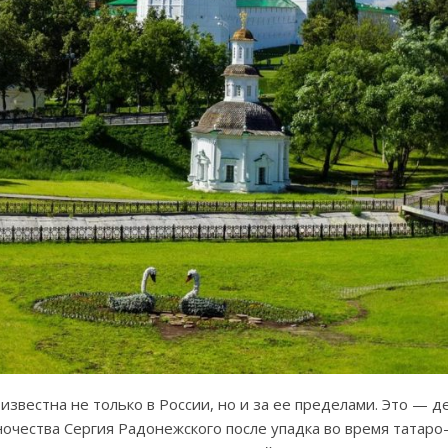
звестна не только в России, но и за ее пределами. Это — д
очества Сергия Радонежского после упадка во время татаро