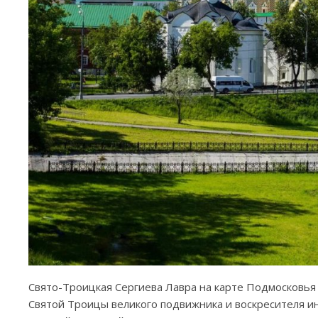
Свято-Троицкая Сергиева Лавра на карте Подмосковья и
Святой Троицы великого подвижника и воскресителя ин