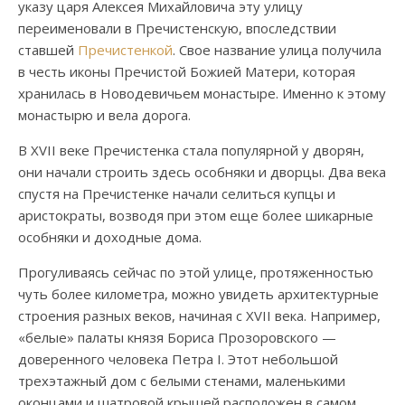
указу царя Алексея Михайловича эту улицу
переименовали в Пречистенскую, впоследствии
ставшей
Пречистенкой
. Свое название улица получила
в честь иконы Пречистой Божией Матери, которая
хранилась в Новодевичьем монастыре. Именно к этому
монастырю и вела дорога.
В XVII веке Пречистенка стала популярной у дворян,
они начали строить здесь особняки и дворцы. Два века
спустя на Пречистенке начали селиться купцы и
аристократы, возводя при этом еще более шикарные
особняки и доходные дома.
Прогуливаясь сейчас по этой улице, протяженностью
чуть более километра, можно увидеть архитектурные
строения разных веков, начиная с XVII века. Например,
«белые» палаты князя Бориса Прозоровского —
доверенного человека Петра I. Этот небольшой
трехэтажный дом с белыми стенами, маленькими
оконцами и шатровой крышей расположен в самом