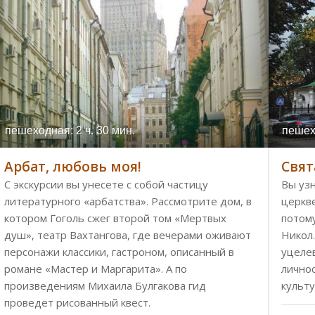
пешеходная: 2 ч. 30 мин.
пешех
Арбат, любовь моя!
Свят
С экскурсии вы унесете с собой частицу
Вы уз
литературного «арбатства». Рассмотрите дом, в
церкве
котором Гоголь сжег второй том «Мертвых
потом
душ», театр Вахтангова, где вечерами оживают
Никол
персонажи классики, гастроном, описанный в
уцеле
романе «Мастер и Маргарита». А по
лично
произведениям Михаила Булгакова гид
культу
проведет рисованный квест.