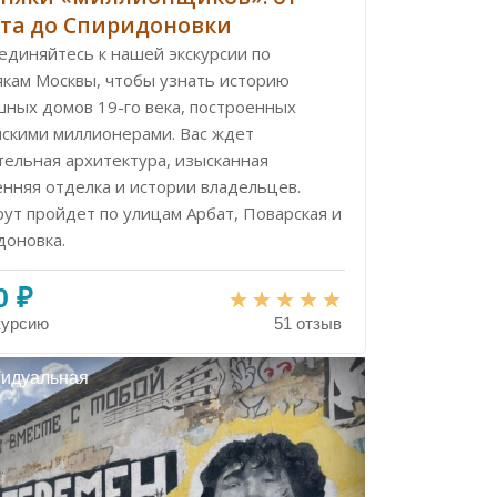
та до Спиридоновки
единяйтесь к нашей экскурсии по
якам Москвы, чтобы узнать историю
шных домов 19-го века, построенных
йскими миллионерами. Вас ждет
тельная архитектура, изысканная
енняя отделка и истории владельцев.
ут пройдет по улицам Арбат, Поварская и
доновка.
0 ₽
курсию
51 отзыв
идуальная