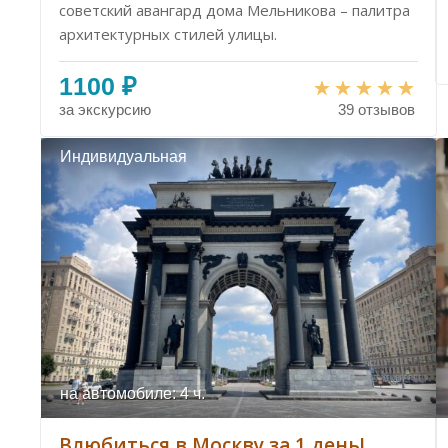
советский авангард дома Мельникова – палитра
архитектурных стилей улицы.
1100 ₽
за экскурсию
39 отзывов
Индивидуальная
на автомобиле: 4 ч.
Влюбиться в Москву за 1 день!