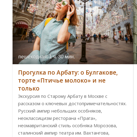
пешеходная: 1 ч. 30 мин.
Прогулка по Арбату: о Булгакове,
торте «Птичье молоко» и не
только
Экскурсия по Старому Арбату в Москве с
рассказом о ключевых достопримечательностях.
Русский ампир небольших особняков,
неоклассицизм ресторана «Прага»,
неомавританский стиль особняка Морозова,
сталинский ампир театра им. Вахтангова,