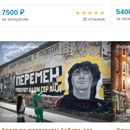
540
7500 ₽
за экс
за экскурсию
30 отзывов
Индивидуальная
Индив
пешеходная: 2 ч.
пешехо