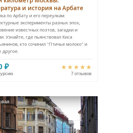
 километр Москвы.
ратура и история на Арбате
ка по Арбату и его переулкам:
ектурные эксперименты разных эпох,
вение известных поэтов, загадки и
и. Узнайте, где пьянствовал Киса
ьянинов, кто сочинил "Птичье молоко" и
 другое.
0 ₽
курсию
7 отзывов
овая