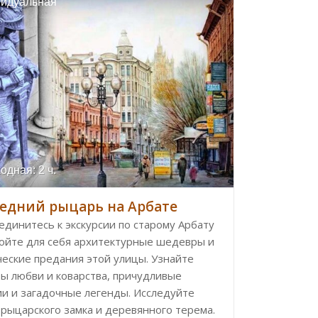
идуальная
одная: 2 ч.
едний рыцарь на Арбате
единитесь к экскурсии по старому Арбату
ройте для себя архитектурные шедевры и
ческие предания этой улицы. Узнайте
ты любви и коварства, причудливые
ии и загадочные легенды. Исследуйте
 рыцарского замка и деревянного терема.