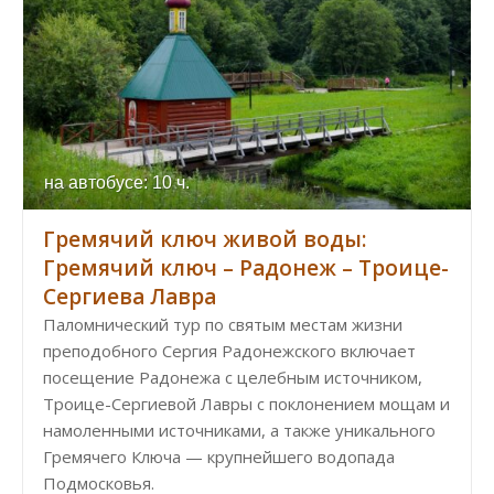
на автобусе: 10 ч.
Гремячий ключ живой воды:
Гремячий ключ – Радонеж – Троице-
Сергиева Лавра
Паломнический тур по святым местам жизни
преподобного Сергия Радонежского включает
посещение Радонежа с целебным источником,
Троице-Сергиевой Лавры с поклонением мощам и
намоленными источниками, а также уникального
Гремячего Ключа — крупнейшего водопада
Подмосковья.