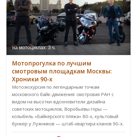
на мотоциклах: 3 ч.
Мотопрогулка по лучшим
смотровым площадкам Москвы:
Хроники 90-х
Мотоэкскурсия по легендарным точкам
московского байк-движения: смотровая РАН с
видом на высотки-вдохновители дизайна
советских мотоциклов, Воробьёвы горы —
колыбель «Байкерского пляжа» 80-х, культовый
бункер у Лужников — штаб-квартира кланов 90-х.