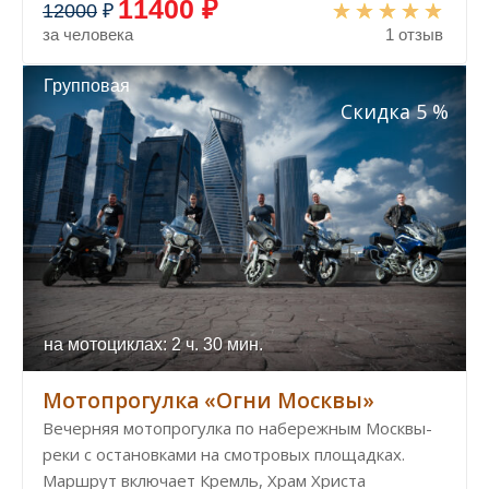
11400 ₽
12000
₽
за человека
1 отзыв
Групповая
Скидка 5 %
на мотоциклах: 2 ч. 30 мин.
Мотопрогулка «Огни Москвы»
Вечерняя мотопрогулка по набережным Москвы-
реки с остановками на смотровых площадках.
Маршрут включает Кремль, Храм Христа