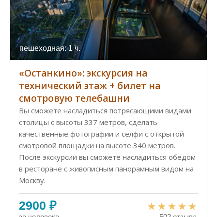
пешеходная: 1 ч.
«Останкино»: экскурсия на
технический этаж + билет на
смотровую телебашни
Вы сможете насладиться потрясающими видами
столицы с высоты 337 метров, сделать
качественные фотографии и селфи с открытой
смотровой площадки на высоте 340 метров.
После экскурсии вы сможете насладиться обедом
в ресторане с живописным панорамным видом на
Москву.
2900 ₽
за человека
502 отзыва