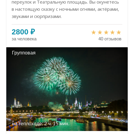
переулок и Театральную площадь. Вы окунетесь
в настоящую сказку с ночными огнями, актёрами,
звуками и сюрпризами.
2800 ₽
за человека
40 отзывов
Групповая
на теплоходе: 2 ч. 15 мин.