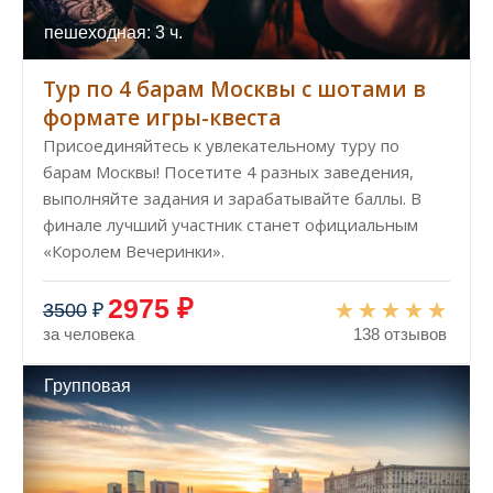
пешеходная: 3 ч.
Тур по 4 барам Москвы с шотами в
формате игры-квеста
Присоединяйтесь к увлекательному туру по
барам Москвы! Посетите 4 разных заведения,
выполняйте задания и зарабатывайте баллы. В
финале лучший участник станет официальным
«Королем Вечеринки».
2975 ₽
3500
₽
за человека
138 отзывов
Групповая