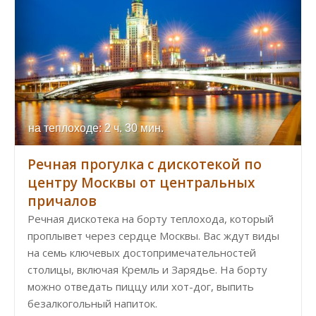
на теплоходе: 2 ч. 30 мин.
Речная прогулка с дискотекой по
центру Москвы от центральных
причалов
Речная дискотека на борту теплохода, который
проплывет через сердце Москвы. Вас ждут виды
на семь ключевых достопримечательностей
столицы, включая Кремль и Зарядье. На борту
можно отведать пиццу или хот-дог, выпить
безалкогольный напиток.