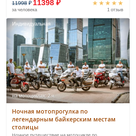
11398 ₽
11998
₽
за человека
1 отзыв
Индивидуальная
на мотоциклах: 2 ч.
Ночная мотопрогулка по
легендарным байкерским местам
столицы
Ночное путешествие на мотоцикле по