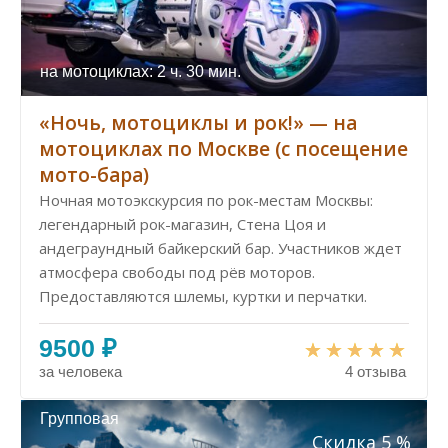
на мотоциклах: 2 ч. 30 мин.
«Ночь, мотоциклы и рок!» — на
мотоциклах по Москве (с посещение
мото-бара)
Ночная мотоэкскурсия по рок-местам Москвы:
легендарный рок-магазин, Стена Цоя и
андеграундный байкерский бар. Участников ждет
атмосфера свободы под рёв моторов.
Предоставляются шлемы, куртки и перчатки.
9500 ₽
за человека
4 отзыва
Групповая
Скидка 5 %