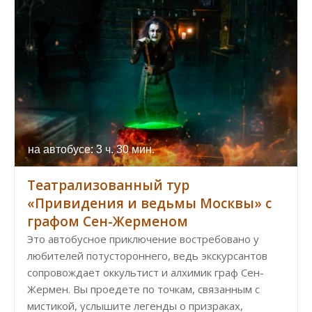
на автобусе: 3 ч. 30 мин.
Театрализованный тур
«Привидения и ведьмы Москвы» с
графом Сен-Жерменом
Это автобусное приключение востребовано у
любителей потустороннего, ведь экскурсантов
сопровождает оккультист и алхимик граф Сен-
Жермен. Вы проедете по точкам, связанным с
мистикой, услышите легенды о призраках,