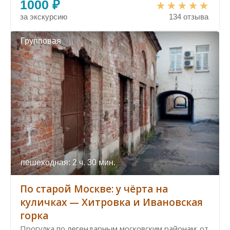
1000 ₽
за экскурсию
134 отзыва
Групповая
пешеходная: 2 ч. 30 мин.
По старой Москве: у чёрта на
куличках — Хитровка и Ивановская
горка
Прогулка по легендарным московским районам: от