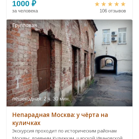
1000 ₽
за человека
106 отзывов
Групповая
пешеходная: 2 ч. 30 мин.
Непарадная Москва: у чёрта на
куличках
Экскурсия проходит по историческим районам
Москвы: древним Кулижкам, царской Ивановской