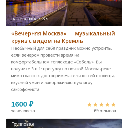
на теплоходе: 3 ч.
«Вечерняя Москва» — музыкальный
круиз с видом на Кремль
Необычный для себя праздник можно устроить,
если вечером провести время на
комфортабельном теплоходе «Соболь». Вы
получите 3 в 1: прогулку по ночной Москва-реке
мимо главных достопримеча­тель­нос­тей столицы,
вкусный ужин и завораживающую игру
саксофониста
1600 ₽
за человека
69 отзывов
Групповая