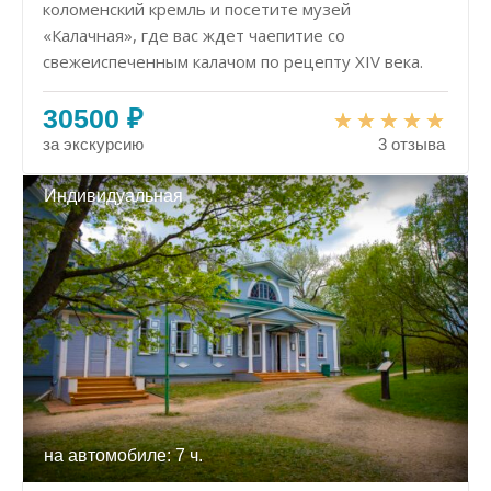
коломенский кремль и посетите музей
«Калачная», где вас ждет чаепитие со
свежеиспеченным калачом по рецепту XIV века.
30500 ₽
за экскурсию
3 отзыва
Индивидуальная
на автомобиле: 7 ч.