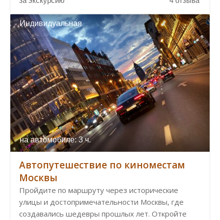
за экскурсию
4 отзыва
Индивидуальная
на автомобиле: 3 ч.
Автопутешествие по киноместам
Москвы
Пройдите по маршруту через исторические
улицы и достопримечательности Москвы, где
создавались шедевры прошлых лет. Откройте