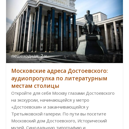
пешеходная: 2 ч.
Московские адреса Достоевского:
аудиопрогулка по литературным
местам столицы
Откройте для себя Москву глазами Достоевского
на экскурсии, начинающейся у метро
«Достоевская» и заканчивающейся у
Третьяковской галереи. По пути вы посетите
Московский дом Достоевского, Исторический
музей, Синодальную типографию и