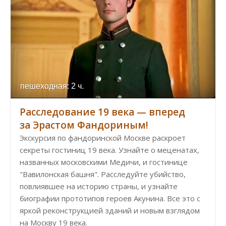
пешеходная: 2 ч.
Расследование 19 века — вперед
за Эрастом Фандориным!
Экскурсия по фандоринской Москве раскроет
секреты гостиниц 19 века. Узнайте о меценатах,
названных московскими Медичи, и гостинице
"Вавилонская башня". Расследуйте убийство,
повлиявшее на историю страны, и узнайте
биографии прототипов героев Акунина. Все это с
яркой реконструкцией зданий и новым взглядом
на Москву 19 века.