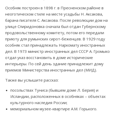
Особняк построен в 1898 г. в Пресненском районе в
неоготическом стиле на месте усадьбы Н. Аксакова,
барана писателя С. Аксакова. После революции дом на
улице
Спиридоновка
сначала был отдан Губернскому
продовольственному комитету, потом его передали
приюту для румынских сирот-беженцев. В 1929 году
особняк стал принадлежать Наркомату иностранных
дел. В 1973
министр
иностранных дел СССР А. Громыко
отдал указ восстановить в доме
исторические
интерьеры. По сей день здание принадлежит дому
приемов
Министерства иностранных
дел (
МИД
).
Также вы услышите рассказ:
посольствах Туниса (бывшем доме Л.
Берия
) и
Исландии, расположенных в особняках – объектах
культурного
наследия
России
;
мемориальном музее-квартире А.М. Горького.