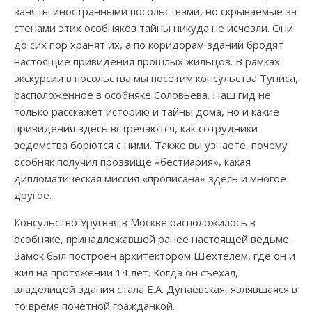
заняты иностранными посольствами, но скрываемые за
стенами этих особняков тайны никуда не исчезли. Они
до сих пор хранят их, а по коридорам зданий бродят
настоящие привидения прошлых жильцов.
В рамках
экскурсии в посольства
мы посетим консульства Туниса,
расположенное в особняке Соловьева. Наш гид не
только расскажет историю и тайны дома, но и какие
привидения здесь встречаются, как сотрудники
ведомства борются с ними. Также вы узнаете, почему
особняк получил прозвище «бестиария», какая
дипломатическая миссия «прописана» здесь и многое
другое.
Консульство
Уругвая в
Москве
расположилось в
особняке, принадлежавшей ранее настоящей ведьме.
Замок был построен архитектором Шехтелем, где он и
жил на протяжении 14 лет. Когда он съехал,
владелицей здания стала Е.А. Дунаевская, являвшаяся в
то время почетной гражданкой.